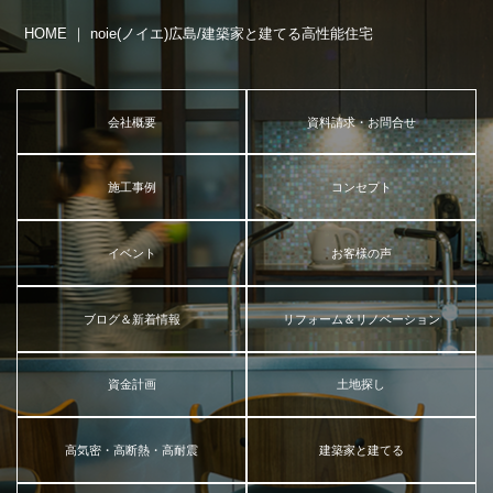
HOME ｜ noie(ノイエ)広島/建築家と建てる高性能住宅
会社概要
資料請求・お問合せ
施工事例
コンセプト
イベント
お客様の声
ブログ＆新着情報
リフォーム＆リノベーション
資金計画
土地探し
高気密・高断熱・高耐震
建築家と建てる